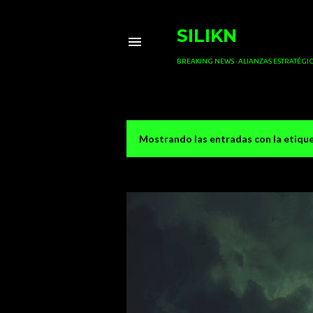
SILIKN
BREAKING NEWS
ALIANZAS ESTRATÉGIC
Mostrando las entradas con la etiqu
E
n
t
r
a
d
a