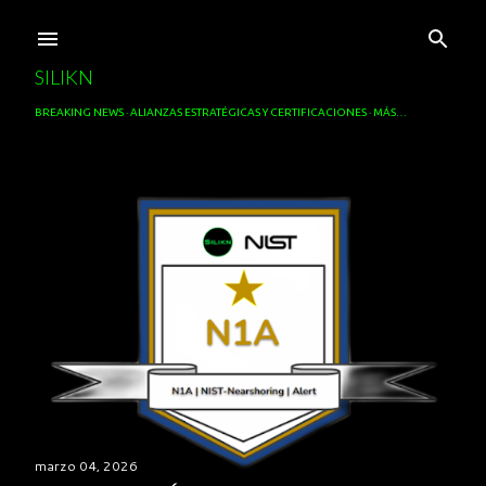
Ir al contenido principal
SILIKN
BREAKING NEWS
ALIANZAS ESTRATÉGICAS Y CERTIFICACIONES
MÁS…
E
n
t
r
a
d
a
marzo 04, 2026