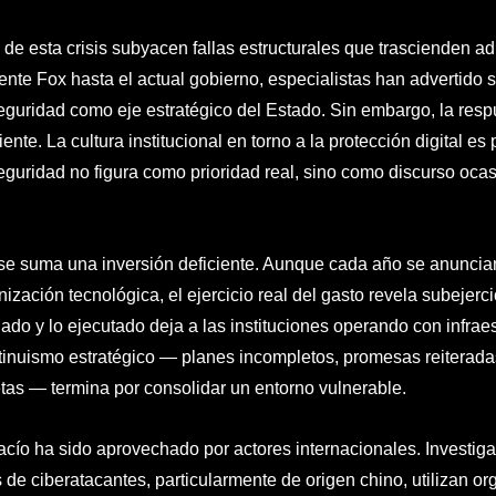
 de esta crisis subyacen fallas estructurales que trascienden a
ente Fox hasta el actual gobierno, especialistas han advertido s
eguridad como eje estratégico del Estado. Sin embargo, la res
iente. La cultura institucional en torno a la protección digital es
eguridad no figura como prioridad real, sino como discurso ocas
 se suma una inversión deficiente. Aunque cada año se anunci
ización tecnológica, el ejercicio real del gasto revela subejerci
ado y lo ejecutado deja a las instituciones operando con infraes
tinuismo estratégico — planes incompletos, promesas reiterad
tas — termina por consolidar un entorno vulnerable.
acío ha sido aprovechado por actores internacionales. Investig
 de ciberatacantes, particularmente de origen chino, utilizan