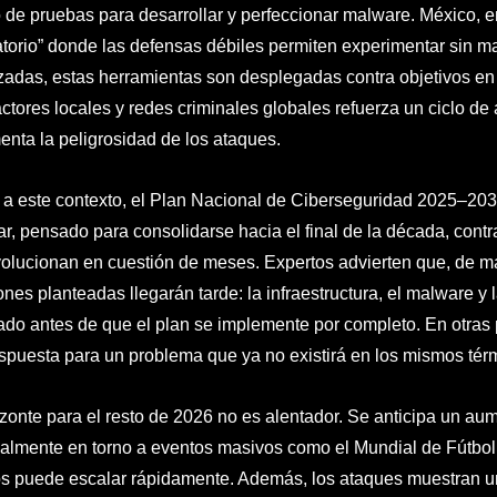
de pruebas para desarrollar y perfeccionar malware. México, e
atorio” donde las defensas débiles permiten experimentar sin m
zadas, estas herramientas son desplegadas contra objetivos en 
actores locales y redes criminales globales refuerza un ciclo de 
enta la peligrosidad de los ataques.
 a este contexto, el Plan Nacional de Ciberseguridad 2025–2030
r, pensado para consolidarse hacia el final de la década, cont
olucionan en cuestión de meses. Expertos advierten que, de ma
ones planteadas llegarán tarde: la infraestructura, el malware y
do antes de que el plan se implemente por completo. En otras 
spuesta para un problema que ya no existirá en los mismos tér
izonte para el resto de 2026 no es alentador. Se anticipa un aum
almente en torno a eventos masivos como el Mundial de Fútbol,
dos puede escalar rápidamente. Además, los ataques muestran 