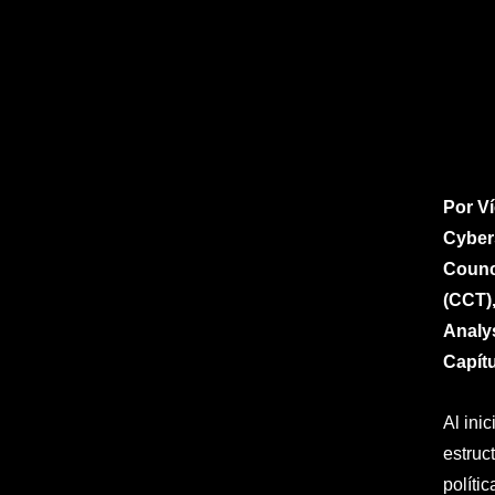
Por Ví
Cybers
Counci
(CCT),
Analy
Capít
Al ini
estruc
políti