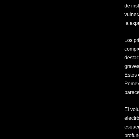
de ins
vulner
la exp
Los pr
compro
destac
graves
Estos 
Pemex,
parece
El vol
electr
esquem
profun