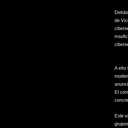
Detrás
de Vic
cibers
insufic
cibers
A ello
modern
anunci
El con
concre
Este v
grupos