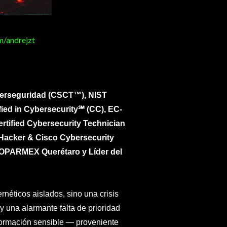
m/andrejzt
Ciberseguridad (CSCT™), NIST
fied in Cybersecurity℠ (CC), EC-
ertified Cybersecurity Technician
 Hacker & Cisco Cybersecurity
COPARMEX Querétaro y Líder del
rnéticos aislados, sino una crisis
 una alarmante falta de prioridad
información sensible — proveniente