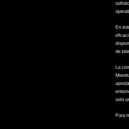
sofist
operat
En est
eficac
dispon
de tal
La con
Mientr
aposta
entorn
solo un
Para m