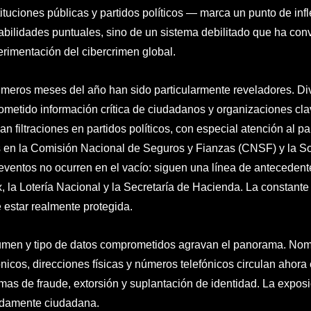
tituciones públicas y partidos políticos — marca un punto de infl
abilidades puntuales, sino de un sistema debilitado que ha conver
erimentación del cibercrimen global.
imeros meses del año han sido particularmente reveladores. Di
metido información crítica de ciudadanos y organizaciones cla
an filtraciones en partidos políticos, con especial atención al p
 en la Comisión Nacional de Seguros y Fianzas (CNSF) y la So
eventos no ocurren en el vacío: siguen una línea de antecedent
 la Lotería Nacional y la Secretaría de Hacienda. La constante 
 estar realmente protegida.
umen y tipo de datos comprometidos agravan el panorama. Nom
ónicos, direcciones físicas y números telefónicos circulan ahor
as de fraude, extorsión y suplantación de identidad. La exposic
damente ciudadana.