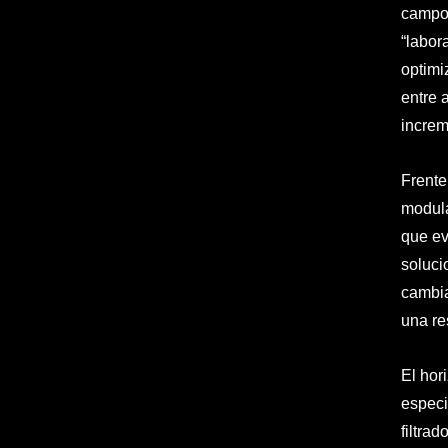
campo 
“labor
optimi
entre 
increm
Frente
modula
que ev
soluci
cambia
una re
El hor
especi
filtra