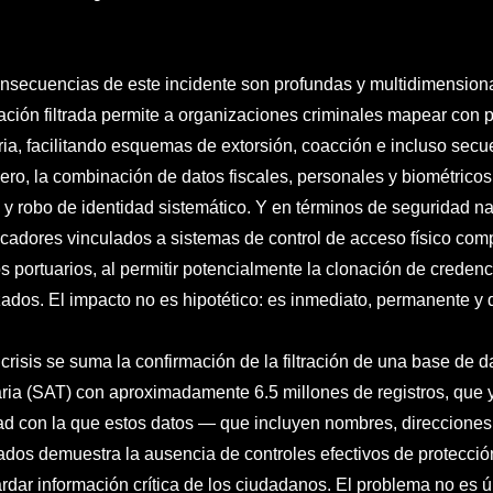
nsecuencias de este incidente son profundas y multidimensional
ación filtrada permite a organizaciones criminales mapear con pr
ria, facilitando esquemas de extorsión, coacción e incluso secue
iero, la combinación de datos fiscales, personales y biométricos
 y robo de identidad sistemático. Y en términos de seguridad na
ficadores vinculados a sistemas de control de acceso físico com
os portuarios, al permitir potencialmente la clonación de credenci
zados. El impacto no es hipotético: es inmediato, permanente y d
 crisis se suma la confirmación de la filtración de una base de 
aria (SAT) con aproximadamente 6.5 millones de registros, que y
dad con la que estos datos — que incluyen nombres, direccio
ados demuestra la ausencia de controles efectivos de protecció
rdar información crítica de los ciudadanos. El problema no es ún