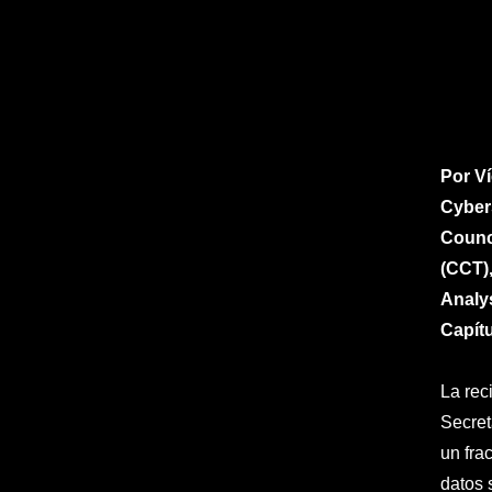
Por Ví
Cybers
Counci
(CCT),
Analy
Capít
La rec
Secret
un fra
datos 