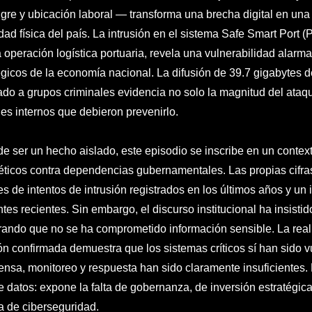
gre y ubicación laboral — transforma una brecha digital en una
dad física del país. La intrusión en el sistema Safe Smart Port (P
a operación logística portuaria, revela una vulnerabilidad alar
égicos de la economía nacional. La difusión de 39.7 gigabytes d
ado a grupos criminales evidencia no solo la magnitud del ataque
les internos que debieron prevenirlo.
de ser un hecho aislado, este episodio se inscribe en un cont
éticos contra dependencias gubernamentales. Las propias cifras
es de intentos de intrusión registrados en los últimos años y u
ntes recientes. Sin embargo, el discurso institucional ha insistid
ando que no se ha comprometido información sensible. La real
ción confirmada demuestra que los sistemas críticos sí han sido
ensa, monitoreo y respuesta han sido claramente insuficientes. 
 datos: expone la falta de gobernanza, de inversión estratégic
a de ciberseguridad.