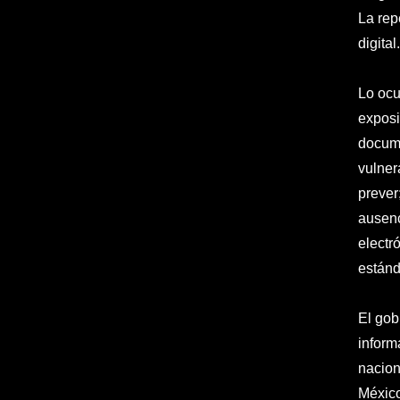
La rep
digital.
Lo ocu
exposi
docume
vulner
prever
ausenc
electr
estánd
El gob
inform
nacion
México