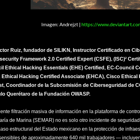
Imagen: Andrejzt |
https://www.deviantart.co
ctor Ruiz, fundador de SILIKN, Instructor Certificado en 
ecurity Framework 2.0 Certified Expert (CSFE), (ISC)² Certi
l Ethical Hacking Essentials (EHE) Certified, EC-Council C
 Ethical Hacking Certified Associate (EHCA), Cisco Ethical
st, Coordinador de la Subcomisión de Ciberseguridad de 
ulo Querétaro de la Fundación OWASP.
iente filtración masiva de información en la plataforma de contr
aría de Marina (SEMAR) no es solo otro incidente de seguridad 
caso estructural del Estado mexicano en la protección de infraes
sensibles de aproximadamente 640 mil trabajadores — incluyen