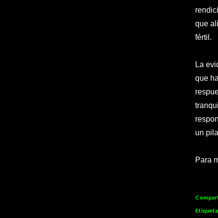
rendic
que al
fértil.
La evi
que ha
respue
tranqu
respon
un pil
Para m
Compart
Etiqueta