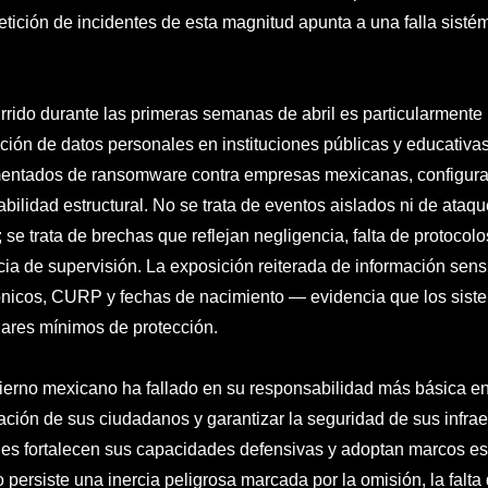
etición de incidentes de esta magnitud apunta a una falla sistém
rrido durante las primeras semanas de abril es particularmente 
ción de datos personales en instituciones públicas y educativas
ntados de ransomware contra empresas mexicanas, configuran
abilidad estructural. No se trata de eventos aislados ni de ataq
; se trata de brechas que reflejan negligencia, falta de protoco
ia de supervisión. La exposición reiterada de información sens
ónicos, CURP y fechas de nacimiento — evidencia que los sis
ares mínimos de protección.
ierno mexicano ha fallado en su responsabilidad más básica en e
ación de sus ciudadanos y garantizar la seguridad de sus infraes
es fortalecen sus capacidades defensivas y adoptan marcos est
 persiste una inercia peligrosa marcada por la omisión, la falta