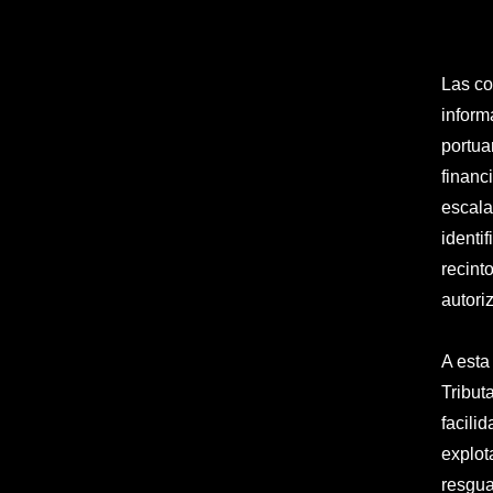
Las co
inform
portua
financ
escala
identi
recint
autori
A esta
Tribut
facili
explot
resgua