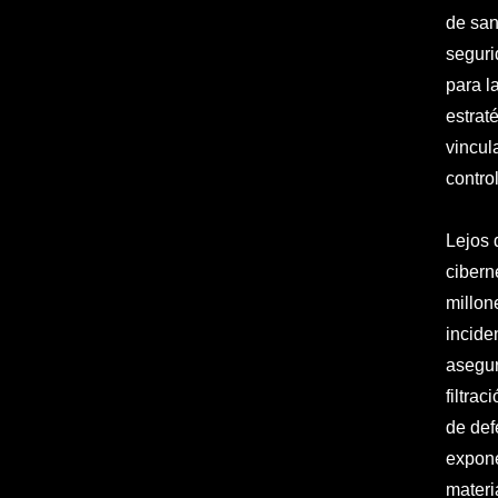
de san
seguri
para l
estrat
vincul
contro
Lejos 
cibern
millon
incide
asegur
filtra
de def
expone
materi